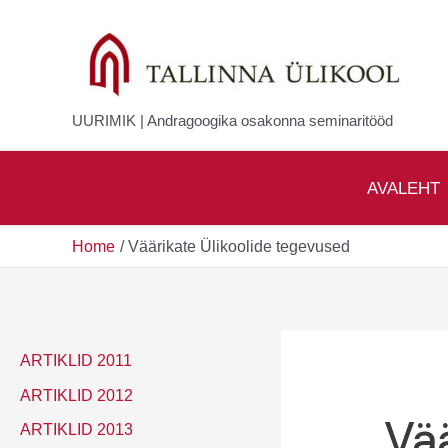
Skip
to
content
UURIMIK | Andragoogika osakonna seminaritööd
AVALEHT
Home
Väärikate Ülikoolide tegevused
ARTIKLID 2011
ARTIKLID 2012
Vä
ARTIKLID 2013